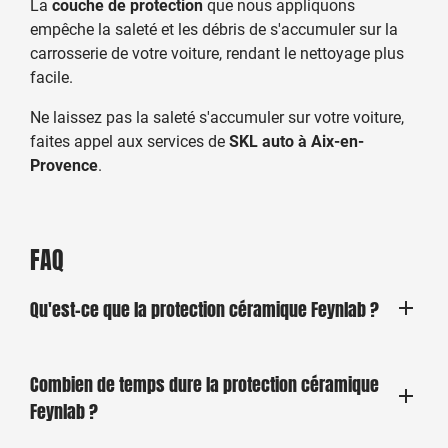
La
couche de protection
que nous appliquons
empêche la saleté et les débris de s'accumuler sur la
carrosserie de votre voiture, rendant le nettoyage plus
facile.
Ne laissez pas la saleté s'accumuler sur votre voiture,
faites appel aux services de
SKL auto à Aix-en-
Provence
.
FAQ
Qu'est-ce que la protection céramique Feynlab ?
La protection céramique Feynlab est un revêtement de
Combien de temps dure la protection céramique
haute technologie qui offre une protection supérieure à
Feynlab ?
la peinture de votre voiture. Il crée une barrière
résistante et hydrophobe qui protège la peinture contre