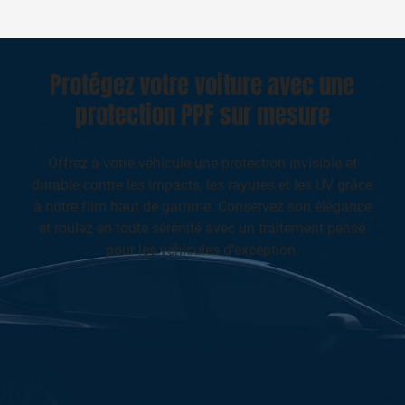
Protégez votre voiture avec une
protection PPF sur mesure
Offrez à votre véhicule une protection invisible et
durable contre les impacts, les rayures et les UV grâce
à notre film haut de gamme. Conservez son élégance
et roulez en toute sérénité avec un traitement pensé
pour les véhicules d’exception.