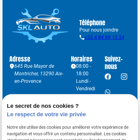
Téléphone
Pour nous joindre
+33 4 84 89 15 54
Adresse
Horaires
Suivez-
nous
645 Rue Mayor de
08:00 -
Montricher,
13290 Aix-
18:00
en-Provence
Lundi -
Vendredi
Le secret de nos cookies ?
Le respect de votre vie privée
Remplacement pare-brise
Notre site utilise des cookies pour améliorer votre expérience de
Carrosserie
navigation et vous offrir un contenu personnalisé. Les cookies
Reprogrammation / Optimisation moteur