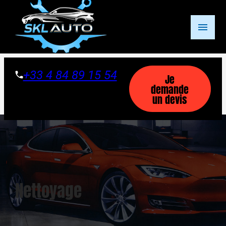
Panneau de gestion des cookies
menu
+33 4 84 89 15 54
Je
demande
un devis
Nettoyage