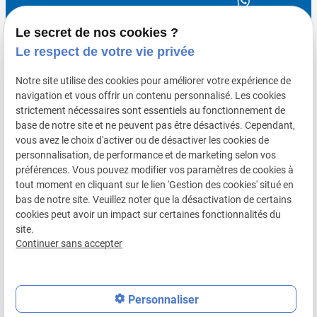
Le secret de nos cookies ?
Le respect de votre vie privée
Remplacement pare-brise
Notre site utilise des cookies pour améliorer votre expérience de
Carrosserie
navigation et vous offrir un contenu personnalisé. Les cookies
Reprogrammation / Optimisation moteur
strictement nécessaires sont essentiels au fonctionnement de
base de notre site et ne peuvent pas être désactivés. Cependant,
Réparation de carrosserie
vous avez le choix d'activer ou de désactiver les cookies de
Entretien esthétique automobile
personnalisation, de performance et de marketing selon vos
préférences. Vous pouvez modifier vos paramètres de cookies à
tout moment en cliquant sur le lien 'Gestion des cookies' situé en
Mentions
Politique de
Gestion
Plan du
bas de notre site. Veuillez noter que la désactivation de certains
légales
confidentialité
des
site
cookies peut avoir un impact sur certaines fonctionnalités du
site.
cookies
Continuer sans accepter
Siret :
52341523000011
Personnaliser